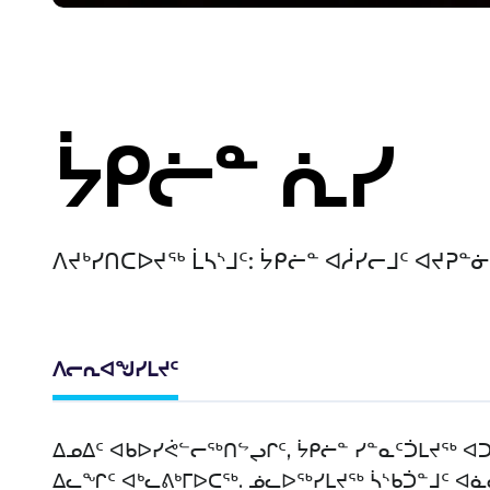
ᔮᑭᓖᓐ ᕇᓯ
ᐱᔪᒃᓯᑎᑕᐅᔪᖅ ᒫᓴᔅᒧᑦ: ᔮᑭᓖᓐ ᐊᓲᓯᓕᒧᑦ ᐊᔪᕈᓐ
ᐱᓕᕆᐊᖑᓯᒪᔪᑦ
ᐃᓄᐃᑦ ᐊᑲᐅᓯᕚᓪᓕᖅᑎᖦᖢᒋᑦ, ᔮᑭᓖᓐ ᓯᓐᓇᑦᑑᒪᔪᖅ ᐊ
ᐃᓚᖏᑦ ᐊᒃᓚᕕᒃᒥᐅᑕᖅ. ᓅᓚᐅᖅᓯᒪᔪᖅ ᓵᔅᑲᑑᓐᒧᑦ ᐊᓈ