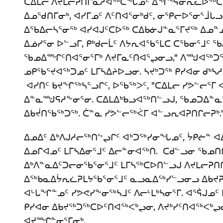
ᑕᐃᒪᓕ ᐱᔪᒪᓕᕈᑎᒋᓇᓱᐊᖅᑕᖓᓄᑦ ᐃᖏᕐᕋᓂᕆᓚᐅᖅᑕ
ᐃᓄᖁᑎᒥᓂᒃ, ᐊᓯᒥᓄᑦ ᐱᑦᑎᐊᕐᓂᒃᑯᑦ, ᓂᕿᓕᐅᕐᓂᕐᒨᒐ
ᐃᖃᐃᓕᓴᕐᓂᖅ ᐊᓯᐊᒍᑦᑕᐅᖅ ᑕᐃᑲᓃᒍᓐᓇᕐᒥᔪᖅ ᐃᓄᓐᓄ
ᐃᓅᓯᕐᓂ ᐅᓪᓗᒥ, ᑭᒃᑯᓕᒫᑦ ᐱᔭᕆᐊᖃᕐᒪᑕ ᑕᖃᓂᕐᒧᑦ ᖃ
ᖃᓄᐃᙱᑦᑎᐊᕐᓂᕐᒥᒃ ᐱᔪᒥᓇᑦᑎᐊᕐᖢᓂᓗ," ᐱᙳᐊᖅᑐᖅ
ᓄᑭᖃᕐᔪᐊᖅᑐᓄᑦ ᒪᒥᓴᐃᔨᐅᓗᓂ. ᓴᔪᒃᑐᖅ ᑭᓯᐊᓂ ᑯᒃᓴ
ᐊᓯᑎᑦ ᑲᔪᖏᖅᓴᕐᓗᒋᑦ, ᐅᖃᖅᐳᑦ, "ᑕᐃᒪᓕ ᓯᕗᓪᓕᕐ
ᐃᓐᓇᙳᕋᓱᖕᓂᕐᓂ. ᑕᐃᒪᐃᒃᑲᓗᐊᖅᑎᓪᓗᒍ, ᖃᓄᑐᐃᓐ
ᐃᑲᔫᑎᖃᖅᑐᖅ. ᑖᓐᓇ ᓯᕗᓪᓕᖅᐹᒥ ᐊᓪᓗᕆᐊᕈᑎᒋᓕᕈᒃ.
ᐃᓄᐃᑦ ᐃᒃᐱᒍᓱᓕᖅᑎᖦᖢᒋᑦ ᐊᒃᑐᖅᓯᓂᖓᓄᑦ, ᔮᑭᓖᓐ
ᐃᓄᒋᐊᓄᑦ ᒪᒥᓴᐃᓂᕐᒧᑦ ᐃᓕᓐᓂᐊᖅᑎ. ᑕᑯᓪᓗᓂ ᖃ
ᐃᒃᐱᓐᓇᐃᑦᑐᓕᓂᖃᕐᓂᕐᒧᑦ ᒪᒥᓴᖅᑕᐅᑎᓪᓗᒍ ᐱᔪᒪᓕᕈᑎ
ᐃᖅᑲᓇᐃᔮᕆᓛᕈᒪᔭᖃᕐᓂᕐᒧᑦ ᓇᓗᓇᐃᖅᓯᓪᓗᓂᓗ ᐃᑲᔪ
ᐊᒡᒐᖏᓐᓄᑦ ᓯᕗᕙᓯᖕᓂᖅᓴᒧᑦ ᐱᓕᒻᒪᒃᓴᓂᕐᒥ. ᐊᕐᕌᒍᓄ
ᑭᓯᐊᓂ ᐃᑲᔪᖅᑐᖅᑕᐅᑦᑎᐊᖅᐸᒃᖢᓂ, ᐱᔪᒃᓯᑦᑎᐊᖅᐸᒃᖢ
ᐊᔪᙱᓐᓂᕐᒥᓂᒃ.