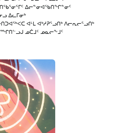
ᖃᑎᖃᕐᓂᕐᒥᑦ ᐃᓕᓐᓂᐊᖃᑎᖏᓐᓂᑦ
ᓂᓗ ᐃᓚᒥᓂᒃ
ᑐᐊᖅᐸᑕ ᐊᒻᒪ ᐊᒃᓱᕈᕐᓗᑎᒃ ᐱᓕᕆᓕᕐᓗᑎᒃ
ᐅᙱᑎᓪᓗᒍ ᓄᑖᒧᑦ ᓄᓇᓕᖕᒧᑦ