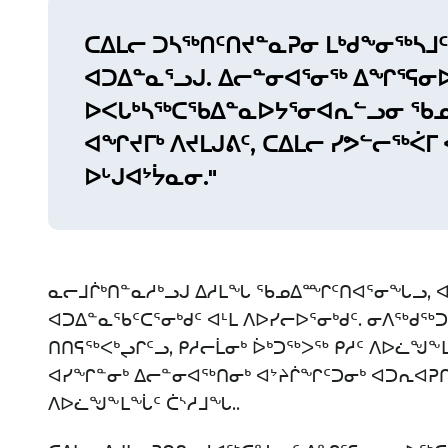
ᑕᐃᒪᓕ ᑐᓴᖅᑎᑦᑎᔪᓐᓇᕈᓂ ᒪᒃᑯᖕᓂᖅᓴᒧᑦ,
ᐊᑐᐃᓐᓇᕐᓗᒍ. ᐃᓕᓐᓂᐊᕐᓂᖅ ᐃᖏᕐᕋᓂᐅ
ᐅᐸᒐᒃᓴᖅᑕᖃᐃᓐᓇᐅᔭᕐᓂᐊᕆᓪᓗᓂ ᖃᓄᐃ
ᐊᖏᔪᒥᒃ ᐱᔪᒪᒍᕕᑦ, ᑕᐃᒪᓕ ᓯᕗᓪᓕᖅᐹᒥ
ᐅᒡᒍᐊᔾᔮᓇᓂ."
ᓇᓕᒧᒌᒃᑎᓐᓇᓱᒃᓗᒍ ᐃᓱᒪᖓ ᖃᓄᐃᙱᑦᑎᐊᕐᓂᖓᓗ, ᐊ
ᐊᑐᐃᓐᓇᖃᑦᑕᕐᓂᒃᑯᑦ ᐊᒻᒪ ᐱᐅᓯᓕᐅᕐᓂᒃᑯᑦ. ᓂᐱᖅᑯᖅ
ᑎᑎᕋᖅᐸᒃᖢᒋᑦᓗ, ᑭᓱᓕᒫᓂᒃ ᐆᒃᑐᖅᐳᖅ ᑭᓱᑦ ᐱᐅᓛᖑ
ᐊᓯᖏᓐᓂᒃ ᐃᓕᓐᓂᐊᖅᑎᓂᒃ ᐊᔾᔨᒌᖏᑦᑐᓂᒃ ᐊᑐᕆᐊᕈᑎᓂ
ᐱᐅᓛᖑᖕᒪᖔᑦ ᑖᔅᓱᒧᖓ..