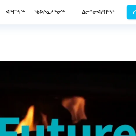
ᐊᖏᕐᕋᖅ
ᖃᐅᔨᓇᓱᖕᓂᖅ
ᐃᓕᓐᓂᐊᕈᑎᒃᓴᑦ
ᓯ