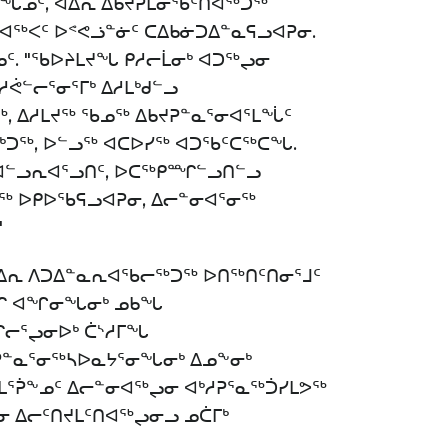
ᖓᓄᑦ, ᐊᐃᕆ ᐃᑲᔪᕈᒪᓂᖃᑦᑎᐊᖅᑐᖅ
ᓗᐊᖅᐸᑦ ᐅᕝᕙᓘᓐᓃᑦ ᑕᐃᑲᓃᑐᐃᓐᓇᕋᓗᐊᕈᓂ.
ᑦ. "ᖃᐅᔨᒪᔪᖓ ᑭᓱᓕᒫᓂᒃ ᐊᑐᖅᖢᓂ
ᓱᕚᓪᓕᕐᓂᕐᒥᒃ ᐃᓱᒪᒃᑯᓪᓗ
, ᐃᓱᒪᔪᖅ ᖃᓄᖅ ᐃᑲᔪᕈᓐᓇᕐᓂᐊᕐᒪᖔᑦ
ᓱᒃᑐᖅ, ᐅᓪᓗᖅ ᐊᑕᐅᓯᖅ ᐊᑐᖃᑦᑕᖅᑕᖓ.
ᒥ ᐊᓪᓗᕆᐊᕐᓗᑎᑦ, ᐅᑕᖅᑭᙱᓪᓗᑎᓪᓗ
ᓇᖅ ᐅᑭᐅᖃᕋᓗᐊᕈᓂ, ᐃᓕᓐᓂᐊᕐᓂᖅ
"
 ᐊᐃᕆ ᐱᑐᐃᓐᓇᕆᐊᖃᓕᖅᑐᖅ ᐅᑎᖅᑎᑦᑎᓂᕐᒧᑦ
ᓄᑎᒋ ᐊᖏᓂᖓᓂᒃ ᓄᑲᖓ
ᒋᓕᕐᖢᓂᐅᒃ ᑖᔅᓱᒥᖓ
ᕈᓐᓇᕐᓂᖅᓴᐅᓇᔭᕐᓂᖓᓂᒃ ᐃᓄᖕᓂᒃ
ᑦ ᒪᕐᕉᖕᓄᑦ ᐃᓕᓐᓂᐊᖅᖢᓂ ᐊᒃᓱᕈᕐᓇᖅᑑᓯᒪᕗᖅ
ᓂ ᐃᓕᑦᑎᔪᒪᑦᑎᐊᖅᖢᓂᓗ ᓄᑖᒥᒃ