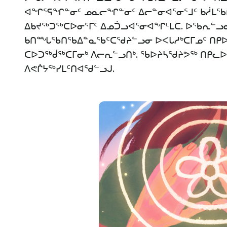
ᐊᖏᕐᕋᖏᓐᓂᑦ ᓄᓇᓕᖏᓐᓂᑦ ᐃᓕᓐᓂᐊᕐᓂᕐᒧᑦ ᑲᓲᒪ
ᐃᑲᔪᖅᑐᖅᑕᐅᓂᕐᒥᑦ ᐃᓄᑑᓗᐊᕐᓂᐊᖏᒻᒪᑕ. ᐅᖃᕆᓪᓗ
ᑲᑎᙵᖃᑎᖃᐃᓐᓇᖃᑦᑕᖁᔨᓪᓗᓂ ᐅᐸᒐᓱᒃᑕᒥᓄᑦ ᑎᑭᐅᑎ
ᑕᐅᑐᖅᑰᖅᑕᒥᓂᒃ ᐱᓕᕆᓪᓗᑎᒃ. ᖃᐅᔨᓴᖁᔨᕗᖅ ᑎᑭᓚ
ᐱᕙᒌᔭᖅᓯᒪᑦᑎᐊᖁᓪᓗᒍ.