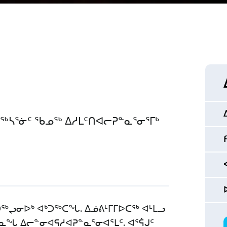
ᓃᖅᓴᕐᓃᑦ ᖃᓄᖅ ᐃᓱᒪᑦᑎᐊᓕᕈᓐᓇᕐᓂᕐᒥᒃ
ᑐᖅᖢᓂᐅᒃ ᐊᒃᑐᖅᑕᖓ. ᐃᓅᕕᒻᒥᒥᐅᑕᖅ ᐊᒻᒪᓗ
ᓇᖓ ᐃᓕᓐᓂᐊᕋᓱᐊᕈᓐᓇᕐᓂᐊᕐᒪᑦ. ᐊᕐᕌᒍᑦ