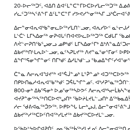
20-ᐅᓕᖅᑐᑦ, ᐊᐃᑎ ᐃᐊᑦᒪᓐᑕᓐᒥᐅᑕᐅᓯᒪᓕᖅᑐᖅ ᐃᓅ
ᓯᓚᑦᑐᖅᓴᕐᕕᖕᒥ ᐃᑦᒪᓐᑕᓐᒥ ᓯᕗᕙᓯᖕᓂᖅᓴᒥ ᓘᒃᑖᓕᐊᕐᕕ
ᐃᓕᓐᓂᐊᕆᐊᒃᑲᓐᓂᓚᐅᖅᓯᒪᑎᓪᓗᓂ, ᐊᕇᓯᐅᑉ ᓇᒡᓕᒍᓱᖕ
ᒪᔅᑖᔅ ᒪᒥᓴᐃᓂᖅ ᓂᕈᐊᒐᑦᑎᐊᕙᐅᓚᐅᖅᑐᖅ ᑕᑯᒐᒥ 
ᐱᕚᓪᓕᕈᑎᖃᕐᖢᓂᓗ ᓄᑭᒃᑯᑦ ᒪᒥᓴᐃᓂᕐᒥᒃ ᐃᒃᐱᓐᓇᐃᑦᑐ
ᐃᑲᔪᖅᑎᒻᒪᕆᐅᓪᓗᓂ, ᓇᑦᓴᕈᒪᔪᖅ ᐱᔪᓐᓇᕐᓂᕐᒥᓂᑦ ᐅᑭᐅ
ᐃᖏᕐᕋᓂᖏᓐᓂᑦ ᑎᒥᒃᑯᑦ ᐃᓱᒪᒃᑯᓪᓗ ᖃᓄᐃᖏᑦᓯᐊᕐᓂᕐ
ᑖᓐᓇ ᐱᓕᕆᐊᖑᔪᖅ ᐊᕐᕌᒎᓐᓄᒃ ᒪᕐᕉᓐᓄᒃ ᐊᑐᖅᑕᐅᕗᖅ 
ᑎᑭᐅᑎᓇᓱᐊᕆᐊᖃᖅᑯᑦ ᑐᕌᒐᖏᓐᓄᑦ. ᐊᒃᓱᕈᕐᓇᖅᑑᑎ
800-ᓂᒃ ᐃᑲᕐᕋᓂᒃ ᐅᓄᕐᓂᖅᓴᐅᕗᑦ ᐱᓕᕆᐊᒃᓴᓕᒫᑲᓴᖕ
ᐊᔪᕈᓐᓃᖅᓴᖅᑎᑕᐅᕙᒃᖢᑎᒃ ᖃᐅᔨᒪᔪᒪᓪᓗᑎᒃ ᐃᖅᑲᓇᐃ
ᓱᓕ ᖁᕕᐊᓇᖅᑑᕗᖅ. ᐅᑭᐅᖓ ᒪᓕᒃᖢᒍ, ᐃᓕᓐᓂᐊᕐᕕᖕᒧ
ᐃᑲᔪᖅᓱᖅᑕᐅᑦᑎᐊᖅᓯᒪᔪᖅ ᐃᑲᔪᖅᑕᐅᔪᒪᓪᓗᓂ.
ᐅᖃᐅᔾᔭᐅᒋᐊᕈᑏᑦ ᓄᓇᖃᖅᑳᖅᓯᒪᔪᓄᑦ ᐃᓕᓐᓂᐊᖅᑎᓄᑦ