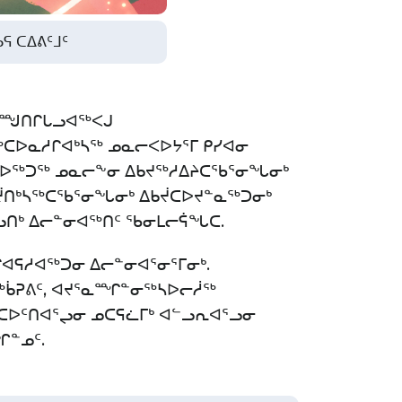
ᕋ ᑕᐃᕕᑦᒧᑦ
ᑕᙳᑎᒋᒐᓗᐊᖅᐸᒍ
ᑕᐅᓇᓱᒋᐊᒃᓴᖅ ᓄᓇᓕᐸᐅᔭᕐᒥ ᑭᓯᐊᓂ
ᓚᐅᖅᑐᖅ ᓄᓇᓕᖕᓂ ᐃᑲᔪᖅᓱᐃᔨᑕᖃᕐᓂᖓᓂᒃ
ᑲᔫᑎᒃᓴᖅᑕᖃᕐᓂᖓᓂᒃ ᐃᑲᔫᑕᐅᔪᓐᓇᖅᑐᓂᒃ
ᒡᓗᑎᒃ ᐃᓕᓐᓂᐊᖅᑎᑦ ᖃᓂᒪᓕᕌᖓᑕ.
ᐊᕋᓱᐊᖅᑐᓂ ᐃᓕᓐᓂᐊᕐᓂᕐᒥᓂᒃ.
ᐊᖅᑳᕈᕕᑦ, ᐊᔪᕐᓇᙱᓐᓂᖅᓴᐅᓕᓲᖅ
ᑕᐅᑦᑎᐊᕐᖢᓂ ᓄᑕᕋᓛᒥᒃ ᐊᓪᓗᕆᐊᕐᓗᓂ
ᖏᓐᓄᑦ.