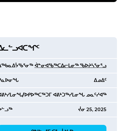
ᐃᓚᓪᓗᐊᑕᖏᑦ
ᐃᖅᑲᓇᐃᔮᖃᕐᓂᖅ
ᐋᓐᓂᐊᖃᖅᑕᐃᓕᒪᓂᖅ ᖃᐅᔨᓴᕐᓂᕐᓗ
ᑭᓇᐅᓂᖓ
ᐃᓄᐃᑦ
ᐊᕕᒃᓯᒪᓂᖓ/ᐅᑭᐅᖅᑕᖅᑐᒥ ᐊᕕᒃᑐᖅᓯᒪᓂᖓ
ᓄᓇᑦᓯᐊᖅ
ᐅᓪᓗᖅ
ᔫᓂ 25, 2025