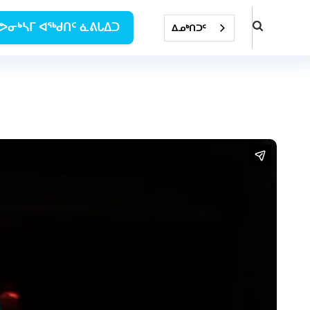
ᕗᓂᒃᓴᒥ ᐊᖅᑯᑎᑦ ᓈᕕᒐᐃᑐ
ᐃᓄᒃᑎᑐᑦ