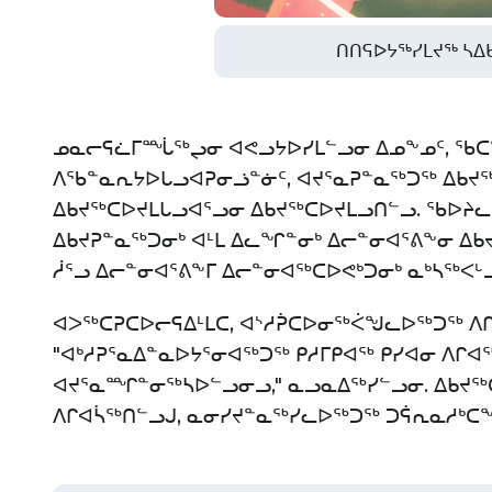
ᑎᑎᕋᐅᔭᖅᓯᒪᔪᖅ ᓴᐃᑲ
ᓄᓇᓕᕋᓛᒥᙶᖅᖢᓂ ᐊᕙᓗᔭᐅᓯᒪᓪᓗᓂ ᐃᓄᖕᓄᑦ, ᖃ
ᐱᖃᓐᓇᕆᔭᐅᒐᓗᐊᕈᓂᓘᓐᓃᑦ, ᐊᔪᕐᓇᕈᓐᓇᖅᑐᖅ ᐃᑲᔪᖅ
ᐃᑲᔪᖅᑕᐅᔪᒪᒐᓗᐊᕐᓗᓂ ᐃᑲᔪᖅᑕᐅᔪᒪᓗᑎᓪᓗ. ᖃᐅᔨ
ᐃᑲᔪᕈᓐᓇᖅᑐᓂᒃ ᐊᒻᒪ ᐃᓚᖏᓐᓂᒃ ᐃᓕᓐᓂᐊᕐᕕᖕᓂ ᐃ
ᓲᕐᓗ ᐃᓕᓐᓂᐊᕐᕕᖕᒥ ᐃᓕᓐᓂᐊᖅᑕᐅᕙᒃᑐᓂᒃ ᓇᒃᓴᖅᐸ
ᐊᐳᖅᑕᕈᑕᐅᓕᕋᐃᒻᒪᑕ, ᐊᔅᓱᕉᑕᐅᓂᖅᐹᖑᓚᐅᖅᑐᖅ ᐱᒋ
"ᐊᒃᓱᕈᕐᓇᐃᓐᓇᐅᔭᕐᓂᐊᖅᑐᖅ ᑭᓱᒥᑭᐊᖅ ᑭᓯᐊᓂ ᐱᒋ
ᐊᔪᕐᓇᙱᓐᓂᖅᓴᐅᓪᓗᓂᓗ," ᓇᓗᓇᐃᖅᓯᓪᓗᓂ. ᐃᑲᔪᖅ
ᐱᒋᐊᓵᖅᑎᓪᓗᒍ, ᓇᓂᓯᔪᓐᓇᖅᓯᓚᐅᖅᑐᖅ ᑐᕌᕆᓇᓱᒃᑕ